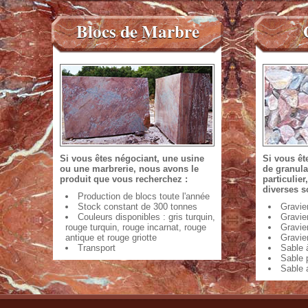
Blocs de Marbre
Si vous êtes négociant, une usine
Si vous êt
ou une marbrerie, nous avons le
de granula
produit que vous recherchez :
particulie
diverses s
Production de blocs toute l'année
Stock constant de 300 tonnes
Gravie
Couleurs disponibles : gris turquin,
Gravier
rouge turquin, rouge incarnat, rouge
Gravie
antique et rouge griotte
Gravie
Transport
Sable à
Sable p
Sable 