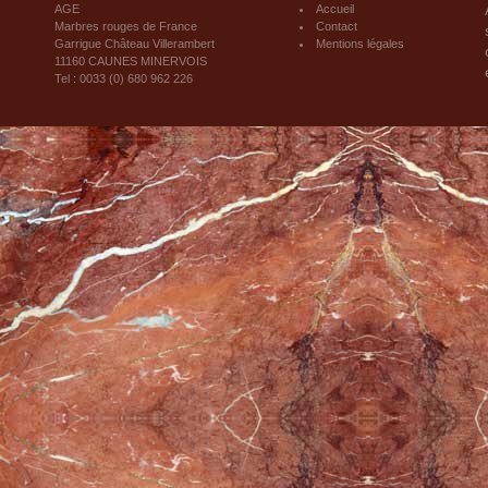
AGE
Accueil
Marbres rouges de France
Contact
Garrigue Château Villerambert
Mentions légales
11160 CAUNES MINERVOIS
Tel : 0033 (0) 680 962 226